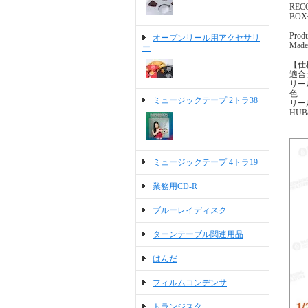
RE
BO
Prod
オープンリール用アクセサリ
Made 
ー
【仕
適合
リー
色
ミュージックテープ 2トラ38
リー
HU
ミュージックテープ 4トラ19
業務用CD-R
ブルーレイディスク
ターンテーブル関連用品
はんだ
フィルムコンデンサ
トランジスタ