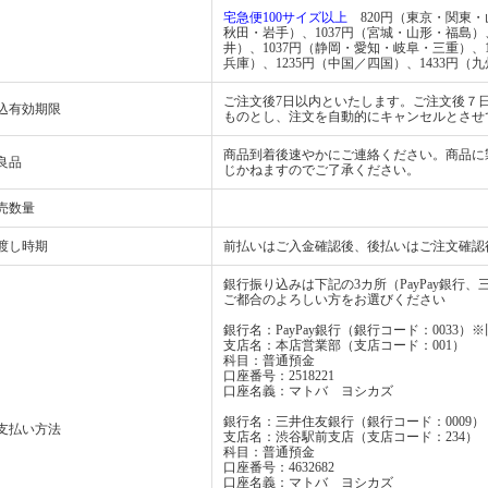
宅急便100サイズ以上
820円（東京・関東・山
秋田・岩手）、1037円（宮城・山形・福島）
井）、1037円（静岡・愛知・岐阜・三重）、
兵庫）、1235円（中国／四国）、1433円（九
ご注文後7日以内といたします。ご注文後７
込有効期限
ものとし、注文を自動的にキャンセルとさせ
商品到着後速やかにご連絡ください。商品に
良品
じかねますのでご了承ください。
売数量
渡し時期
前払いはご入金確認後、後払いはご注文確認
銀行振り込みは下記の3カ所（PayPay銀行
ご都合のよろしい方をお選びください
銀行名：PayPay銀行（銀行コード：0033
支店名：本店営業部（支店コード：001）
科目：普通預金
口座番号：2518221
口座名義：マトバ ヨシカズ
銀行名：三井住友銀行（銀行コード：0009）
支払い方法
支店名：渋谷駅前支店（支店コード：234）
科目：普通預金
口座番号：4632682
口座名義：マトバ ヨシカズ