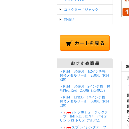
コネクター／ジャック
特価品
・RTM SM900 1/2インチ幅
10号メタルリール 2500ft（R34
720）
・RTM SM900 2インチ幅 10
号Plec. Reel 2500ft（R34920）
・RTM LPR35 1/4インチ幅
10号メタルリール 3600ft（R34
520）
・
2トラ38ミュージックテ
ープ IMPRESSION 4 バイオ
リン ソロ トリオ アルバム
・
スプライシングテープ