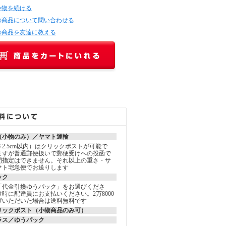
い物を続ける
の商品について問い合わせる
の商品を友達に教える
（小物のみ）／ヤマト運輸
2.5cm以内）はクリックポストが可能で
ますが普通郵便扱いで郵便受けへの投函で
間指定はできません。それ以上の重さ・サ
マト宅急便でお送りします
ック
「代金引換ゆうパック」をお選びくださ
時に配達員にお支払いください。2万8000
げいただいた場合は送料無料です
リックポスト（小物商品のみ可）
ラス／ゆうパック