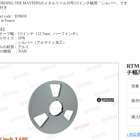
CORDING THE MASTERSのメタルリール10号1/2インチ幅用「シルバー」です
X付き
uct code：R39610
in France
様】
テープ幅：1/2インチ（12.7mm、ハーフインチ）
ルサイズ：10号
 ：シルバー（アルマイト加工）
ルの材質：アルミ
Bの種類 ：NAB
RT
チ幅
型番
販売
購入
» 特定