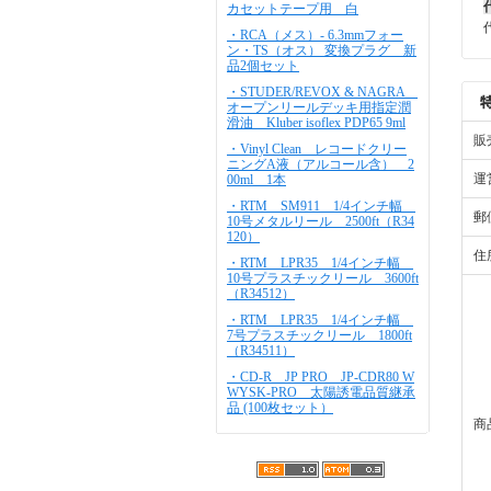
カセットテープ用 白
・RCA（メス）- 6.3mmフォー
ン・TS（オス） 変換プラグ 新
品2個セット
・STUDER/REVOX & NAGRA
オープンリールデッキ用指定潤
滑油 Kluber isoflex PDP65 9ml
販
・Vinyl Clean レコードクリー
ニングA液（アルコール含） 2
運
00ml 1本
・RTM SM911 1/4インチ幅
郵
10号メタルリール 2500ft（R34
120）
住
・RTM LPR35 1/4インチ幅
10号プラスチックリール 3600ft
（R34512）
・RTM LPR35 1/4インチ幅
7号プラスチックリール 1800ft
（R34511）
・CD-R JP PRO JP-CDR80 W
WYSK-PRO 太陽誘電品質継承
品 (100枚セット）
商