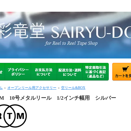
ム
オープンリール用アクセサリー
空リール&BOX
＞
＞
TM 10号メタルリール 1/2インチ幅用 シルバー