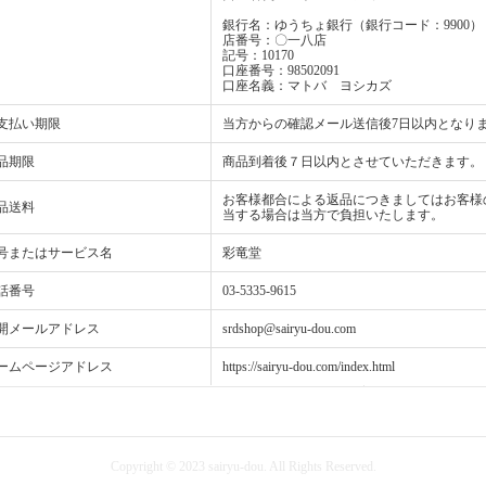
銀行名：ゆうちょ銀行（銀行コード：9900）
店番号：〇一八店
記号：10170
口座番号：98502091
口座名義：マトバ ヨシカズ
支払い期限
当方からの確認メール送信後7日以内となり
品期限
商品到着後７日以内とさせていただきます。
お客様都合による返品につきましてはお客様
品送料
当する場合は当方で負担いたします。
号またはサービス名
彩竜堂
話番号
03-5335-9615
開メールアドレス
srdshop@sairyu-dou.com
ームページアドレス
https://sairyu-dou.com/index.html
Copyright © 2023 sairyu-dou. All Rights Reserved.