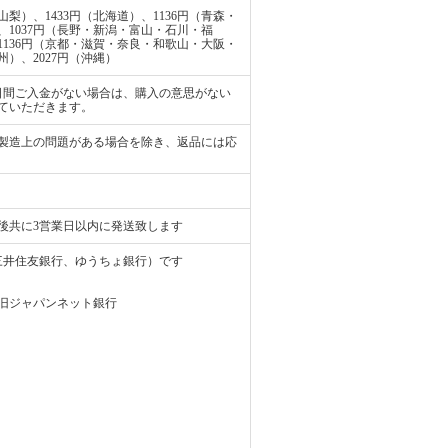
梨）、1433円（北海道）、1136円（青森・
、1037円（長野・新潟・富山・石川・福
1136円（京都・滋賀・奈良・和歌山・大阪・
州）、2027円（沖縄）
日間ご入金がない場合は、購入の意思がない
ていただきます。
製造上の問題がある場合を除き、返品には応
後共に3営業日以内に発送致します
、三井住友銀行、ゆうちょ銀行）です
）※旧ジャパンネット銀行