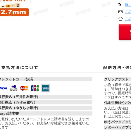
買
こ
こ
クレジットカード決済
クリックポスト
小物（軽量で厚さ
す。追跡はつき
すので、配達時
銀行振込（三井住友銀行）
イズはすべてヤ
銀行振込（PayPay銀行）
代金引換ゆうパ
銀行振込（ゆうちょ銀行）
お支払い方法は
い。代金はお届け
Paypal請求書
円以上お買い上
ご登録いただいたメールアドレスに請求書を送りしますの
ゆうパック／ク
で、お支払いください。お支払いが確認でき次第発送いた
します
レターパックプ