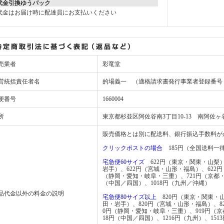
代金引換ゆうパック
代金はお届け時に配達員にお支払いください
売業者
彩竜堂
営統括責任者名
的場義一 （適格請求書発行事業者登録番号：T781
便番号
1660004
所
東京都杉並区阿佐谷南3丁目10-13 南阿佐ヶ
販売価格とは別に配送料、銀行振込手数料が
クリックポストの場合
185円（全国送料一
宅急便60サイズ
622円（東京・関東・山梨）
岩手）、622円（宮城・山形・福島）、622
（静岡・愛知・岐阜・三重）、721円（京都
（中国／四国）、1018円（九州／沖縄）
品代金以外の料金の説明
宅急便80サイズ以上
820円（東京・関東・山
田・岩手）、820円（宮城・山形・福島）、8
0円（静岡・愛知・岐阜・三重）、919円（
18円（中国／四国）、1216円（九州）、151