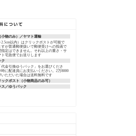
（小物のみ）／ヤマト運輸
2.5cm以内）はクリックポストが可能で
ますが普通郵便扱いで郵便受けへの投函で
間指定はできません。それ以上の重さ・サ
マト宅急便でお送りします
ック
「代金引換ゆうパック」をお選びくださ
時に配達員にお支払いください。2万8000
げいただいた場合は送料無料です
リックポスト（小物商品のみ可）
ラス／ゆうパック