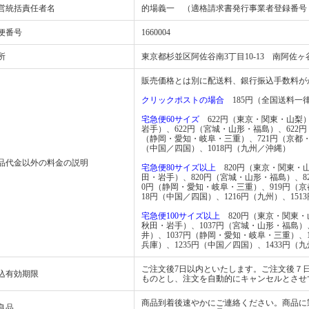
営統括責任者名
的場義一 （適格請求書発行事業者登録番号：T781
便番号
1660004
所
東京都杉並区阿佐谷南3丁目10-13 南阿佐ヶ
販売価格とは別に配送料、銀行振込手数料が
クリックポストの場合
185円（全国送料一
宅急便60サイズ
622円（東京・関東・山梨）
岩手）、622円（宮城・山形・福島）、622
（静岡・愛知・岐阜・三重）、721円（京都
（中国／四国）、1018円（九州／沖縄）
品代金以外の料金の説明
宅急便80サイズ以上
820円（東京・関東・山
田・岩手）、820円（宮城・山形・福島）、8
0円（静岡・愛知・岐阜・三重）、919円（
18円（中国／四国）、1216円（九州）、151
宅急便100サイズ以上
820円（東京・関東・山
秋田・岩手）、1037円（宮城・山形・福島）
井）、1037円（静岡・愛知・岐阜・三重）、
兵庫）、1235円（中国／四国）、1433円（九
ご注文後7日以内といたします。ご注文後７
込有効期限
ものとし、注文を自動的にキャンセルとさせ
商品到着後速やかにご連絡ください。商品に
良品