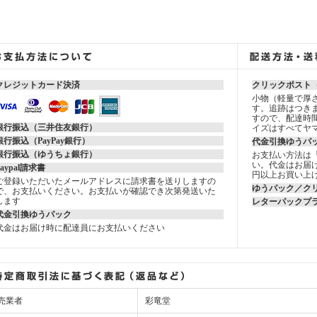
クレジットカード決済
クリックポスト
小物（軽量で厚さ
す。追跡はつき
すので、配達時
銀行振込（三井住友銀行）
イズはすべてヤ
銀行振込（PayPay銀行）
代金引換ゆうパ
銀行振込（ゆうちょ銀行）
お支払い方法は
い。代金はお届け
Paypal請求書
円以上お買い上
ご登録いただいたメールアドレスに請求書を送りしますの
ゆうパック／ク
で、お支払いください。お支払いが確認でき次第発送いた
します
レターパックプ
代金引換ゆうパック
代金はお届け時に配達員にお支払いください
売業者
彩竜堂