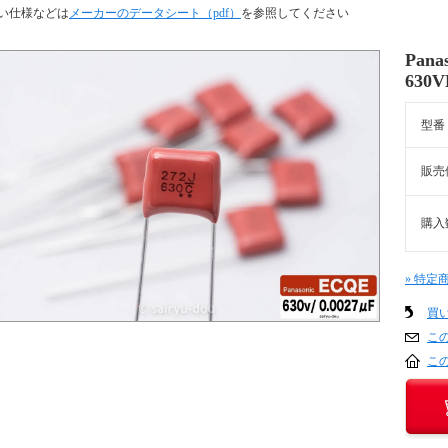
い仕様などは
メーカーのデータシート（pdf）
を参照してください
Pana
630
型番
販売
購入
» 特定
買
こ
こ