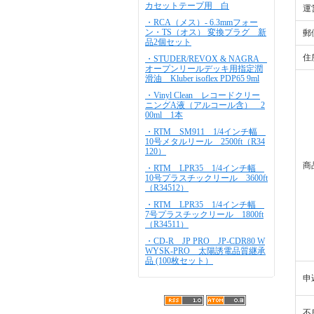
カセットテープ用 白
運
・RCA（メス）- 6.3mmフォー
ン・TS（オス） 変換プラグ 新
郵
品2個セット
住
・STUDER/REVOX & NAGRA
オープンリールデッキ用指定潤
滑油 Kluber isoflex PDP65 9ml
・Vinyl Clean レコードクリー
ニングA液（アルコール含） 2
00ml 1本
・RTM SM911 1/4インチ幅
10号メタルリール 2500ft（R34
120）
商
・RTM LPR35 1/4インチ幅
10号プラスチックリール 3600ft
（R34512）
・RTM LPR35 1/4インチ幅
7号プラスチックリール 1800ft
（R34511）
・CD-R JP PRO JP-CDR80 W
WYSK-PRO 太陽誘電品質継承
品 (100枚セット）
申
不