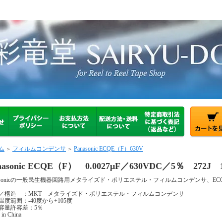
ム
フィルムコンデンサ
Panasonic ECQE（F）630V
＞
＞
nasonic ECQE（F） 0.0027μF／630VDC／5％ 272
nasonicの一般民生機器回路用メタライズド・ポリエステル・フィルムコンデンサ、EC
／構造 ：MKT メタライズド・ポリエステル・フィルムコンデンサ
温度範囲：-40度から+105度
容量許容差：5％
in China