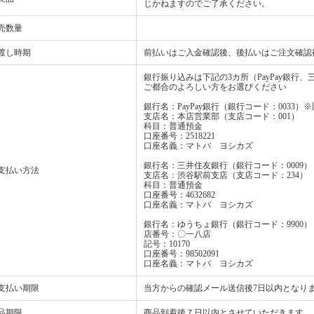
じかねますのでご了承ください。
売数量
渡し時期
前払いはご入金確認後、後払いはご注文確認
銀行振り込みは下記の3カ所（PayPay銀行
ご都合のよろしい方をお選びください
銀行名：PayPay銀行（銀行コード：0033
支店名：本店営業部（支店コード：001）
科目：普通預金
口座番号：2518221
口座名義：マトバ ヨシカズ
銀行名：三井住友銀行（銀行コード：0009）
支払い方法
支店名：渋谷駅前支店（支店コード：234）
科目：普通預金
口座番号：4632682
口座名義：マトバ ヨシカズ
銀行名：ゆうちょ銀行（銀行コード：9900）
店番号：〇一八店
記号：10170
口座番号：98502091
口座名義：マトバ ヨシカズ
支払い期限
当方からの確認メール送信後7日以内となり
品期限
商品到着後７日以内とさせていただきます。