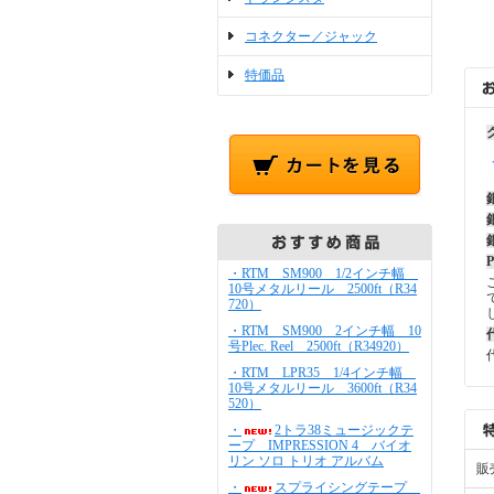
コネクター／ジャック
特価品
・RTM SM900 1/2インチ幅
10号メタルリール 2500ft（R34
720）
・RTM SM900 2インチ幅 10
号Plec. Reel 2500ft（R34920）
・RTM LPR35 1/4インチ幅
10号メタルリール 3600ft（R34
520）
・
2トラ38ミュージックテ
ープ IMPRESSION 4 バイオ
リン ソロ トリオ アルバム
販
・
スプライシングテープ