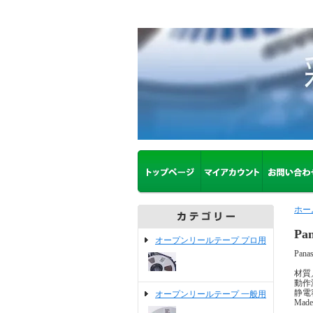
ホー
Pa
オープンリールテープ プロ用
Pa
材質
動作
静電
オープンリールテープ 一般用
Made 