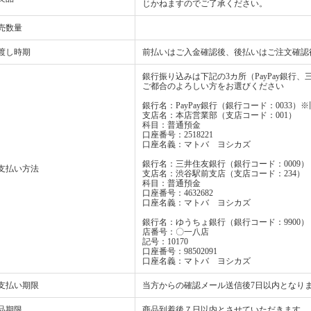
じかねますのでご了承ください。
売数量
渡し時期
前払いはご入金確認後、後払いはご注文確認
銀行振り込みは下記の3カ所（PayPay銀行
ご都合のよろしい方をお選びください
銀行名：PayPay銀行（銀行コード：0033
支店名：本店営業部（支店コード：001）
科目：普通預金
口座番号：2518221
口座名義：マトバ ヨシカズ
銀行名：三井住友銀行（銀行コード：0009）
支払い方法
支店名：渋谷駅前支店（支店コード：234）
科目：普通預金
口座番号：4632682
口座名義：マトバ ヨシカズ
銀行名：ゆうちょ銀行（銀行コード：9900）
店番号：〇一八店
記号：10170
口座番号：98502091
口座名義：マトバ ヨシカズ
支払い期限
当方からの確認メール送信後7日以内となり
品期限
商品到着後７日以内とさせていただきます。