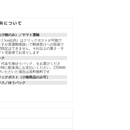
（小物のみ）／ヤマト運輸
2.5cm以内）はクリックポストが可能で
ますが普通郵便扱いで郵便受けへの投函で
間指定はできません。それ以上の重さ・サ
マト宅急便でお送りします
ック
「代金引換ゆうパック」をお選びくださ
時に配達員にお支払いください。2万8000
げいただいた場合は送料無料です
リックポスト（小物商品のみ可）
ラス／ゆうパック