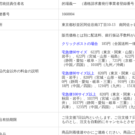
営統括責任者名
的場義一 （適格請求書発行事業者登録番号：T781
便番号
1660004
所
東京都杉並区阿佐谷南3丁目10-13 南阿佐ヶ
販売価格とは別に配送料、銀行振込手数料が
クリックポストの場合
185円（全国送料一
宅急便60サイズ
622円（東京・関東・山梨）
岩手）、622円（宮城・山形・福島）、622
（静岡・愛知・岐阜・三重）、721円（京都
（中国／四国）、1018円（九州／沖縄）
品代金以外の料金の説明
宅急便80サイズ以上
820円（東京・関東・山
田・岩手）、820円（宮城・山形・福島）、8
0円（静岡・愛知・岐阜・三重）、919円（
18円（中国／四国）、1216円（九州）、151
宅急便100サイズ以上
820円（東京・関東・山
秋田・岩手）、1037円（宮城・山形・福島）
井）、1037円（静岡・愛知・岐阜・三重）、
兵庫）、1235円（中国／四国）、1433円（九
ご注文後7日以内といたします。ご注文後７
込有効期限
ものとし、注文を自動的にキャンセルとさせ
商品到着後速やかにご連絡ください。商品に
良品