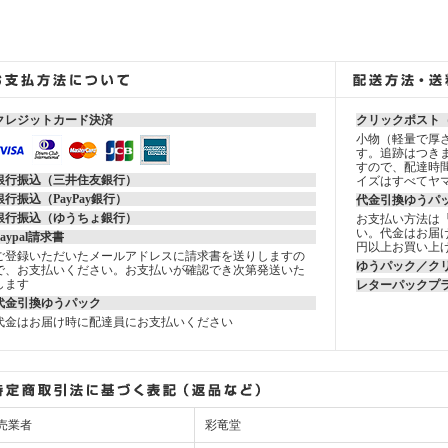
クレジットカード決済
クリックポスト
小物（軽量で厚さ
す。追跡はつき
すので、配達時
銀行振込（三井住友銀行）
イズはすべてヤ
銀行振込（PayPay銀行）
代金引換ゆうパ
銀行振込（ゆうちょ銀行）
お支払い方法は
い。代金はお届け
Paypal請求書
円以上お買い上
ご登録いただいたメールアドレスに請求書を送りしますの
ゆうパック／ク
で、お支払いください。お支払いが確認でき次第発送いた
します
レターパックプ
代金引換ゆうパック
代金はお届け時に配達員にお支払いください
売業者
彩竜堂