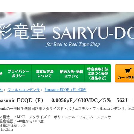
ム
フィルムコンデンサ
Panasonic ECQE（F）630V
＞
＞
nasonic ECQE（F） 0.0056μF／630VDC／5％ 562
nasonicの一般民生機器回路用メタライズド・ポリエステル・フィルムコンデンサ、EC
／構造 ：MKT メタライズド・ポリエステル・フィルムコンデンサ
温度範囲：-40度から+105度
容量許容差：5％
in China