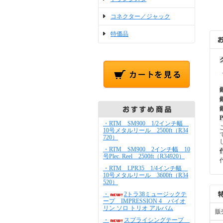
コネクター／ジャック
特価品
・RTM SM900 1/2インチ幅
10号メタルリール 2500ft（R34
720）
・RTM SM900 2インチ幅 10
号Plec. Reel 2500ft（R34920）
・RTM LPR35 1/4インチ幅
10号メタルリール 3600ft（R34
520）
・
2トラ38ミュージックテ
ープ IMPRESSION 4 バイオ
リン ソロ トリオ アルバム
販
・
スプライシングテープ