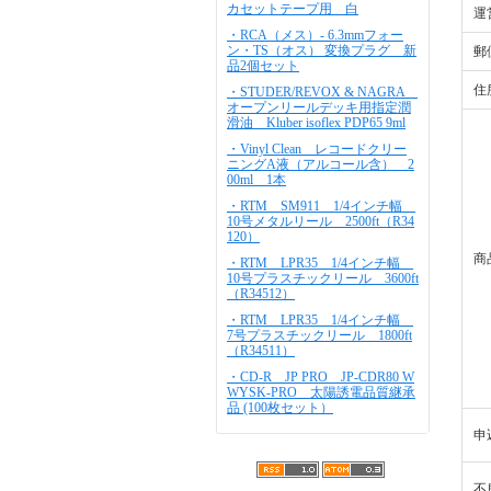
カセットテープ用 白
運
・RCA（メス）- 6.3mmフォー
ン・TS（オス） 変換プラグ 新
郵
品2個セット
住
・STUDER/REVOX & NAGRA
オープンリールデッキ用指定潤
滑油 Kluber isoflex PDP65 9ml
・Vinyl Clean レコードクリー
ニングA液（アルコール含） 2
00ml 1本
・RTM SM911 1/4インチ幅
10号メタルリール 2500ft（R34
120）
商
・RTM LPR35 1/4インチ幅
10号プラスチックリール 3600ft
（R34512）
・RTM LPR35 1/4インチ幅
7号プラスチックリール 1800ft
（R34511）
・CD-R JP PRO JP-CDR80 W
WYSK-PRO 太陽誘電品質継承
品 (100枚セット）
申
不