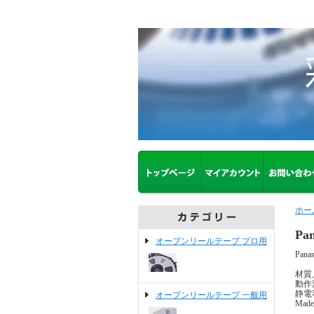
ホー
Pa
オープンリールテープ プロ用
Pa
材質
動作
静電
オープンリールテープ 一般用
Made 