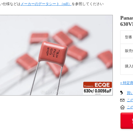
い仕様などは
メーカーのデータシート（pdf）
を参照してください
Pana
630
型番
販売
購入
» 特定
買
こ
こ