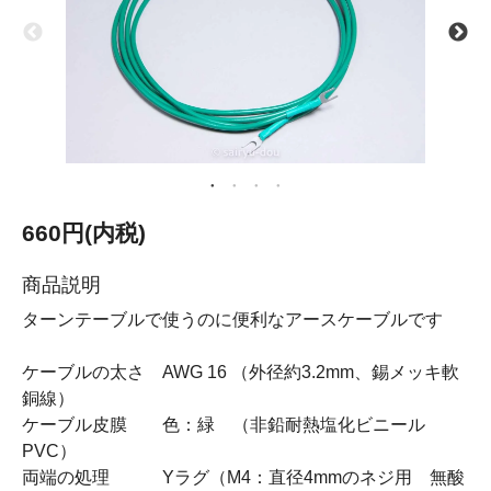
660円(内税)
商品説明
ターンテーブルで使うのに便利なアースケーブルです
ケーブルの太さ AWG 16 （外径約3.2mm、錫メッキ軟
銅線）
ケーブル皮膜 色：緑 （非鉛耐熱塩化ビニール
PVC）
両端の処理 Yラグ（M4：直径4mmのネジ用 無酸