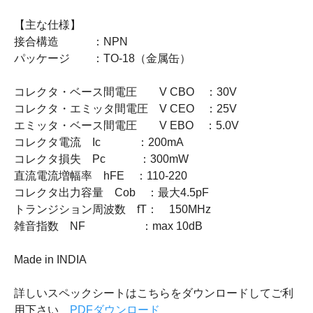
【主な仕様】
接合構造 ：NPN
パッケージ ：TO-18（金属缶）
コレクタ・ベース間電圧 V CBO ：30V
コレクタ・エミッタ間電圧 V CEO ：25V
エミッタ・ベース間電圧 V EBO ：5.0V
コレクタ電流 Ic ：200mA
コレクタ損失 Pc ：300mW
直流電流増幅率 hFE ：110-220
コレクタ出力容量 Cob ：最大4.5pF
トランジション周波数 fT： 150MHz
雑音指数 NF ：max 10dB
Made in INDIA
詳しいスペックシートはこちらをダウンロードしてご利
用下さい
PDFダウンロード