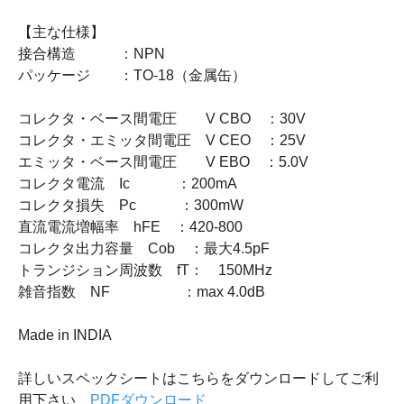
【主な仕様】
接合構造 ：NPN
パッケージ ：TO-18（金属缶）
コレクタ・ベース間電圧 V CBO ：30V
コレクタ・エミッタ間電圧 V CEO ：25V
エミッタ・ベース間電圧 V EBO ：5.0V
コレクタ電流 Ic ：200mA
コレクタ損失 Pc ：300mW
直流電流増幅率 hFE ：420-800
コレクタ出力容量 Cob ：最大4.5pF
トランジション周波数 fT： 150MHz
雑音指数 NF ：max 4.0dB
Made in INDIA
詳しいスペックシートはこちらをダウンロードしてご利
用下さい
PDFダウンロード