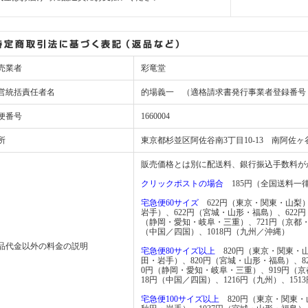
売業者
彩竜堂
営統括責任者名
的場義一 （適格請求書発行事業者登録番号：T781
便番号
1660004
所
東京都杉並区阿佐谷南3丁目10-13 南阿佐ヶ
販売価格とは別に配送料、銀行振込手数料が
クリックポストの場合
185円（全国送料一
宅急便60サイズ
622円（東京・関東・山梨）
岩手）、622円（宮城・山形・福島）、622
（静岡・愛知・岐阜・三重）、721円（京都
（中国／四国）、1018円（九州／沖縄）
品代金以外の料金の説明
宅急便80サイズ以上
820円（東京・関東・山
田・岩手）、820円（宮城・山形・福島）、8
0円（静岡・愛知・岐阜・三重）、919円（
18円（中国／四国）、1216円（九州）、151
宅急便100サイズ以上
820円（東京・関東・山