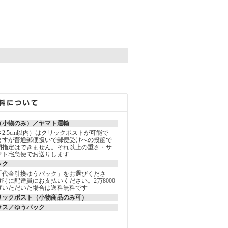
。
（小物のみ）／ヤマト運輸
2.5cm以内）はクリックポストが可能で
ますが普通郵便扱いで郵便受けへの投函で
間指定はできません。それ以上の重さ・サ
マト宅急便でお送りします
ック
「代金引換ゆうパック」をお選びくださ
時に配達員にお支払いください。2万8000
げいただいた場合は送料無料です
リックポスト（小物商品のみ可）
ラス／ゆうパック