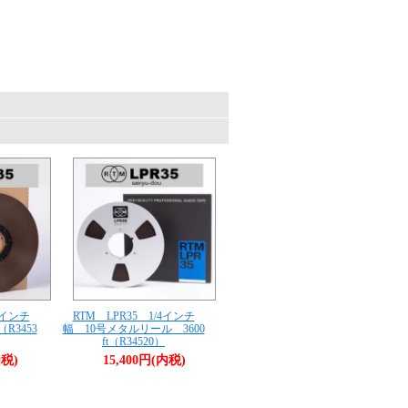
。
4インチ
RTM LPR35 1/4インチ
（R3453
幅 10号メタルリール 3600
ft（R34520）
内税)
15,400円(内税)