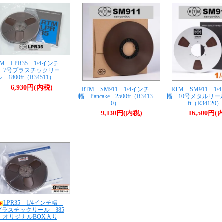
TM LPR35 1/4インチ
 7号プラスチックリー
ル 1800ft（R34511）
6,930円(内税)
RTM SM911 1/4インチ
RTM SM911 1/
幅 Pancake 2500ft（R3413
幅 10号メタルリール
0）
ft（R34120）
9,130円(内税)
16,500円(
LPR35 1/4インチ幅
プラスチックリール 885
t オリジナルBOX入り