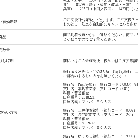
秋田・岩手）、1037円（宮城・山形・福島）
井）、1037円（静岡・愛知・岐阜・三重）、
兵庫）、1235円（中国／四国）、1433円（九
ご注文後7日以内といたします。ご注文後７
込有効期限
ものとし、注文を自動的にキャンセルとさせ
商品到着後速やかにご連絡ください。商品に
良品
じかねますのでご了承ください。
売数量
渡し時期
前払いはご入金確認後、後払いはご注文確認
銀行振り込みは下記の3カ所（PayPay銀行
ご都合のよろしい方をお選びください
銀行名：PayPay銀行（銀行コード：0033
支店名：本店営業部（支店コード：001）
科目：普通預金
口座番号：2518221
口座名義：マトバ ヨシカズ
銀行名：三井住友銀行（銀行コード：0009）
支払い方法
支店名：渋谷駅前支店（支店コード：234）
科目：普通預金
口座番号：4632682
口座名義：マトバ ヨシカズ
銀行名：ゆうちょ銀行（銀行コード：9900）