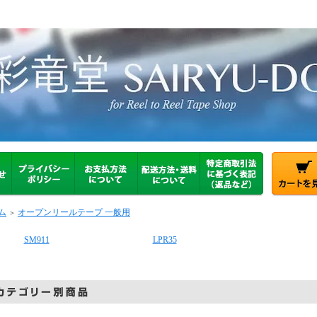
ム
オープンリールテープ 一般用
＞
SM911
LPR35