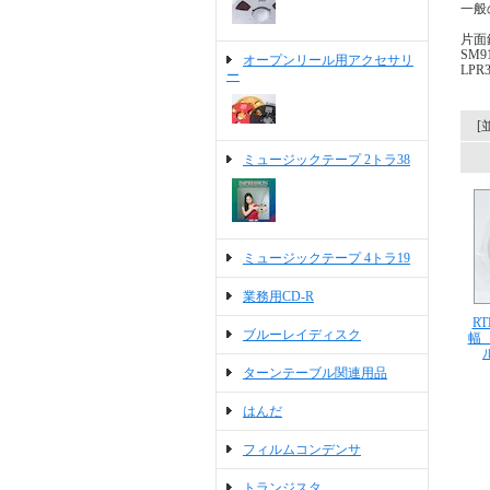
一般
片面
SM9
オープンリール用アクセサリ
LPR
ー
[
ミュージックテープ 2トラ38
ミュージックテープ 4トラ19
業務用CD-R
R
ブルーレイディスク
幅
ターンテーブル関連用品
はんだ
フィルムコンデンサ
トランジスタ