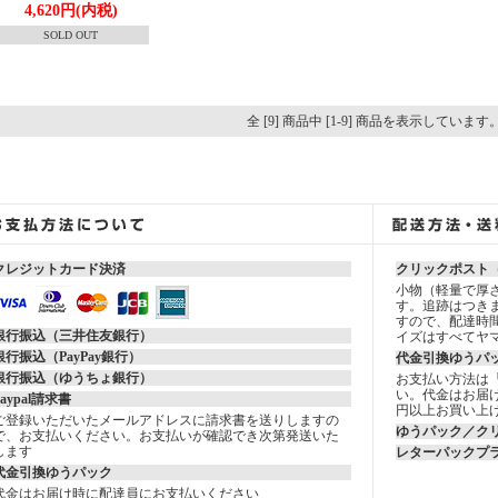
4,620円(内税)
SOLD OUT
全 [9] 商品中 [1-9] 商品を表示しています
クレジットカード決済
クリックポスト
小物（軽量で厚さ
す。追跡はつき
すので、配達時
銀行振込（三井住友銀行）
イズはすべてヤ
銀行振込（PayPay銀行）
代金引換ゆうパ
銀行振込（ゆうちょ銀行）
お支払い方法は
い。代金はお届け
Paypal請求書
円以上お買い上
ご登録いただいたメールアドレスに請求書を送りしますの
ゆうパック／ク
で、お支払いください。お支払いが確認でき次第発送いた
します
レターパックプ
代金引換ゆうパック
代金はお届け時に配達員にお支払いください