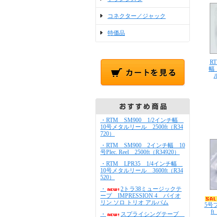
コネクター／ジャック
特価品
R
幅
・RTM SM900 1/2インチ幅
10号メタルリール 2500ft（R34
720）
・RTM SM900 2インチ幅 10
号Plec. Reel 2500ft（R34920）
・RTM LPR35 1/4インチ幅
10号メタルリール 3600ft（R34
520）
・
2トラ38ミュージックテ
ープ IMPRESSION 4 バイオ
リン ソロ トリオ アルバム
5号
f
・
スプライシングテープ