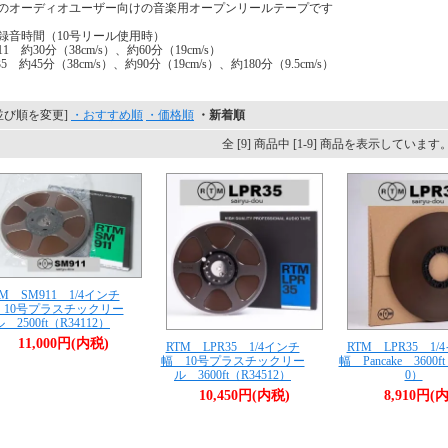
のオーディオユーザー向けの音楽用オープンリールテープです
録音時間（10号リール使用時）
11 約30分（38cm/s）、約60分（19cm/s）
35 約45分（38cm/s）、約90分（19cm/s）、約180分（9.5cm/s）
並び順を変更]
・おすすめ順
・価格順
・新着順
全 [9] 商品中 [1-9] 商品を表示しています
TM SM911 1/4インチ
 10号プラスチックリー
ル 2500ft（R34112）
11,000円(内税)
RTM LPR35 1/4インチ
RTM LPR35 1/
幅 10号プラスチックリー
幅 Pancake 3600ft
ル 3600ft（R34512）
0）
10,450円(内税)
8,910円(