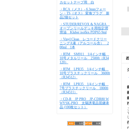
カセットテープ用 白
・RCA（メス）- 6.3mmフォー
ン・TS（オス） 変換プラグ 新
品2個セット
・STUDER/REVOX & NAGRA
オープンリールデッキ用指定潤
滑油 Kluber isoflex PDP65 9ml
・Vinyl Clean レコードクリー
ニングA液（アルコール含） 2
00ml 1本
・RTM SM911 1/4インチ幅
10号メタルリール 2500ft（R34
120）
・RTM LPR35 1/4インチ幅
10号プラスチックリール 3600ft
（R34512）
・RTM LPR35 1/4インチ幅
7号プラスチックリール 1800ft
（R34511）
・CD-R JP PRO JP-CDR80 W
WYSK-PRO 太陽誘電品質継承
品 (100枚セット）